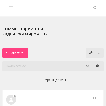
комментарии для
ГЛАВНАЯ
задач суммировать
На
главную
Ответить
Вход
Расши
Поиск
ФОРУМ
Страница
1
из
1
Темы
без
ответов
Цитат
Активные