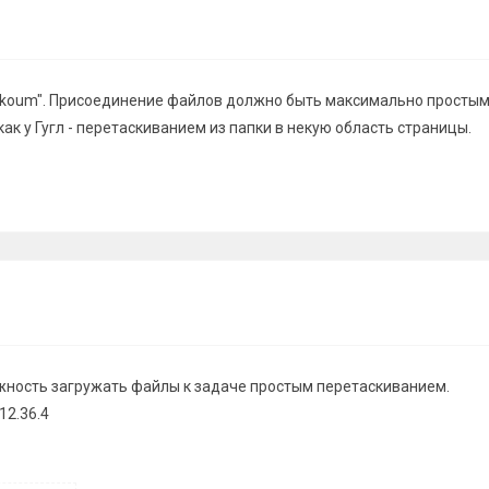
lkoum". Присоединение файлов должно быть максимально простым
как у Гугл - перетаскиванием из папки в некую область страницы.
ность загружать файлы к задаче простым перетаскиванием.
12.36.4