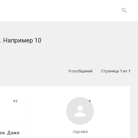
о. Например 10
9 сообщений
Страница
1
из
1
Цитата
Сергей4
нок. Даже