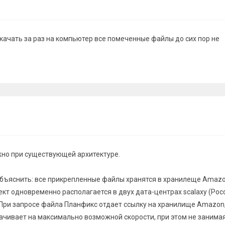
скачать за раз на компьютер все помеченные файлы до сих пор не
жно при существующей архитектуре.
бъяснить: все прикрепленные файлы хранятся в хранилеще Amazo
ект одновременно располагается в двух дата-центрах scalaxy (Росс
. При запросе файла Планфикс отдает ссылку на хранилище Amazon
качивает на максимально возможной скорости, при этом не занима