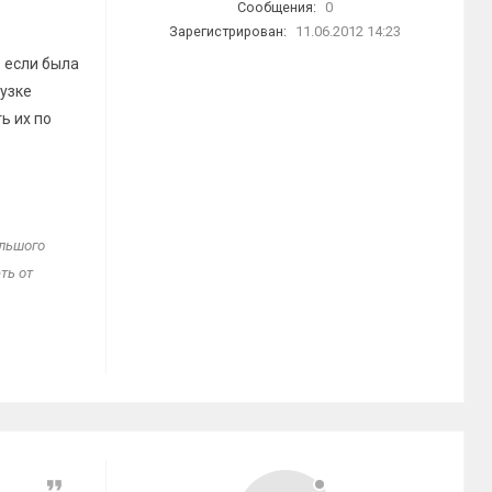
Сообщения:
0
Зарегистрирован:
11.06.2012 14:23
 если была
рузке
ь их по
ольшого
ть от
Цитата