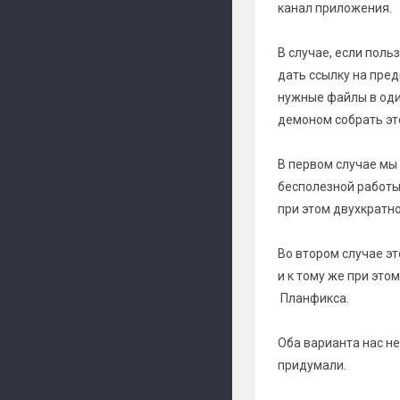
канал приложения.
В случае, если поль
дать ссылку на пред
нужные файлы в оди
демоном собрать это
В первом случае мы
бесполезной работы
при этом двухкратн
Во втором случае эт
и к тому же при это
Планфикса.
Оба варианта нас н
придумали.