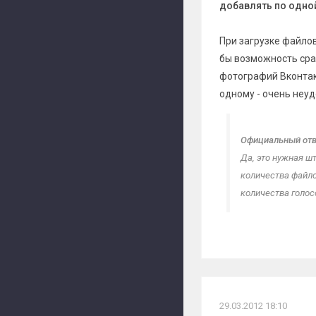
добавлять по одной
При загрузке файло
бы возможность сраз
фотографий Вконтак
одному - очень неуд
Официальный отв
Да, это нужная ш
количества файло
количества голос
29.03.2012 18:10