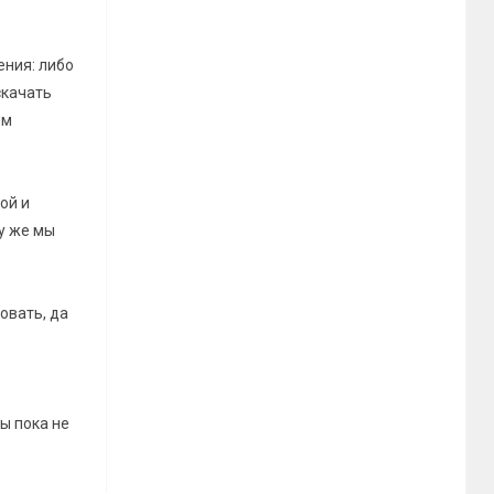
ения: либо
скачать
им
ой и
у же мы
овать, да
ы пока не