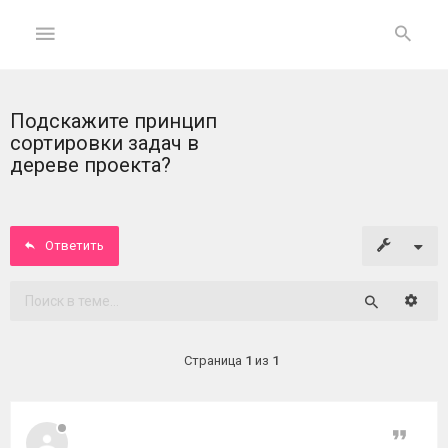
Подскажите принцип
ГЛАВНАЯ
сортировки задач в
дереве проекта?
На
главную
Ответить
Вход
ФОРУМ
Расши
Поиск
Темы
Страница
1
из
1
без
ответов
Цитат
Активные