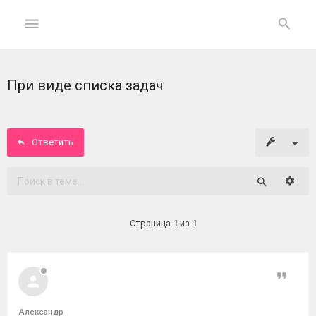
При виде списка задач
ГЛАВНАЯ
На
главную
Ответить
Вход
Расши
Поиск
ФОРУМ
Страница
1
из
1
Темы
без
ответов
Цитат
Активные
Александр