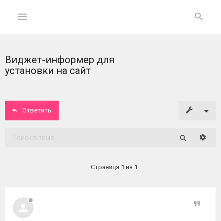
Виджет-информер для
ГЛАВНАЯ
установки на сайт
На
главную
Ответить
Вход
Расши
Поиск
ФОРУМ
Страница
1
из
1
Темы
без
ответов
Цитат
Активные