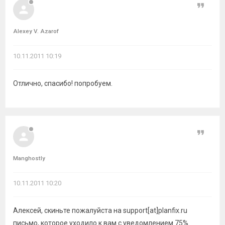
Цитат
Alexey V. Azarof
10.11.2011 10:19
Отлично, спасибо! попробуем.
Цитат
Manghostly
10.11.2011 10:20
Алексей, скиньте пожалуйста на support[at]planfix.ru
письмо, которое уходило к вам с уведомлением 75%.