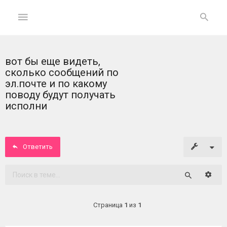
вот бы еще видеть,
ГЛАВНАЯ
сколько сообщений по
эл.почте и по какому
На
поводу будут получать
главную
исполни
Вход
Ответить
ФОРУМ
Расши
Темы
Поиск
без
ответов
Страница
1
из
1
Активные