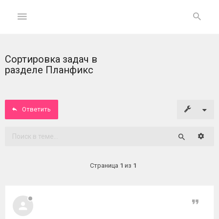
Сортировка задач в
ГЛАВНАЯ
разделе Планфикс
На
главную
Ответить
Вход
Расши
Поиск
ФОРУМ
Страница
1
из
1
Темы
без
ответов
Цитат
Активные