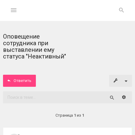
Оповещение
ГЛАВНАЯ
сотрудника при
выставлении ему
На
статуса "Неактивный"
главную
Вход
Ответить
ФОРУМ
Расши
Поиск
Темы
без
Страница
1
из
1
ответов
Активные