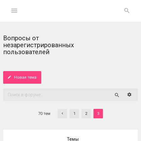
Вопросы от
ГЛАВНАЯ
незарегистрированных
пользователей
На
главную
Новая тема
Вход
ФОРУМ
Расши
Поиск
Темы
70 тем
1
2
3
без
ответов
Активные
Темы