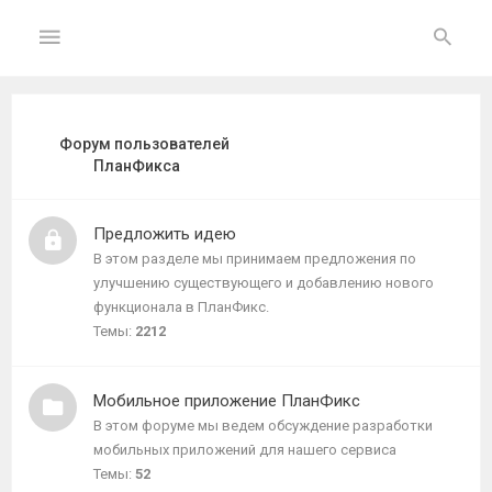
ГЛАВНАЯ
Форум пользователей
ПланФикса
На
главную
Предложить идею
В этом разделе мы принимаем предложения по
Вход
улучшению существующего и добавлению нового
функционала в ПланФикс.
ФОРУМ
Темы:
2212
Темы
Мобильное приложение ПланФикс
без
ответов
В этом форуме мы ведем обсуждение разработки
мобильных приложений для нашего сервиса
Темы:
52
Активные