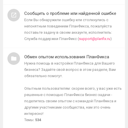
темы
Сообщить о проблеме или найденной ошибке
Если Вы обнаружили ошибку или столкнулись с
непонятным поведением ПланФикса, пожалуйста
поставьте задачу в своем аккаунте, исполнитель:
Служба поддержки ПланФикс (
support@planfix.ru
)
Обмен опытом использования ПланФикса
Нужна помощь в настройке ПланФикса для Вашего
бизнеса? Задайте свой вопрос в этом разделе, Вам
обязательно помогут.
Опытным пользователям: скорее всего, у вас уже есть
решенные с помощью ПланФикса бизнес-задачи -
поделитесь своим опытом с командой ПланФикса и
другими участниками сообщества, нам это очень
интересно!
Темы:
534