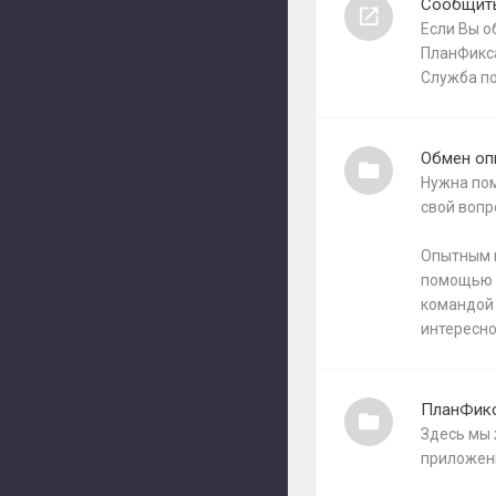
Сообщить
Если Вы о
ПланФикса
Служба п
Обмен оп
Нужна пом
свой вопр
Опытным п
помощью П
командой 
интересно
ПланФикс
Здесь мы
приложени