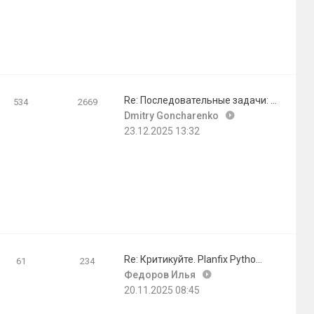
Re: Последовательные задачи: …
534
2669
Перейти
Dmitry Goncharenko
к
23.12.2025 13:32
последнему
сообщению
Re: Критикуйте. Planfix Pytho…
61
234
Перейти
Федоров Илья
к
20.11.2025 08:45
последнему