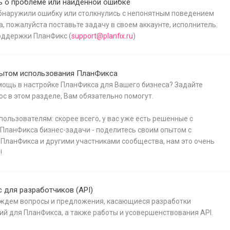
 о проблеме или найденной ошибке
бнаружили ошибку или столкнулись с непонятным поведением
, пожалуйста поставьте задачу в своем аккаунте, исполнитель:
оддержки ПланФикс (
support@planfix.ru
)
ытом использования ПланФикса
ощь в настройке ПланФикса для Вашего бизнеса? Задайте
ос в этом разделе, Вам обязательно помогут.
ользователям: скорее всего, у вас уже есть решенные с
ланФикса бизнес-задачи - поделитесь своим опытом с
ПланФикса и другими участниками сообщества, нам это очень
!
 для разработчиков (API)
 ждем вопросы и предложения, касающиеся разработки
й для ПланФикса, а также работы и усовершенствования API.