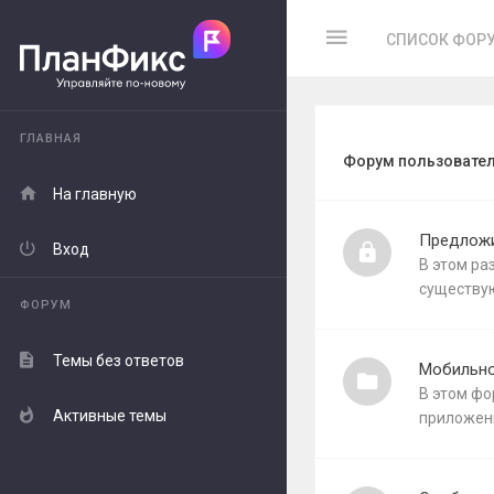
СПИСОК ФОР
ГЛАВНАЯ
Форум пользовате
На главную
Предлож
Вход
В этом р
существу
ФОРУМ
Темы без ответов
Мобильно
В этом ф
Активные темы
приложен