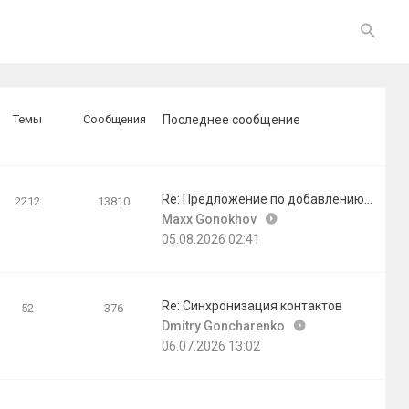
Темы
Сообщения
Последнее сообщение
Re: Предложение по добавлению…
2212
13810
Перейти
Maxx Gonokhov
к
05.08.2026 02:41
последнему
сообщению
Re: Синхронизация контактов
52
376
Перейти
Dmitry Goncharenko
к
06.07.2026 13:02
последнему
сообщению