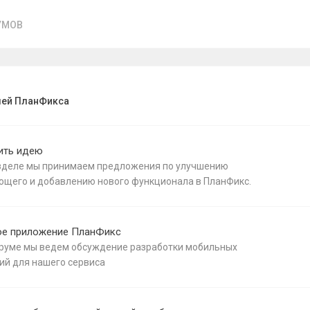
УМОВ
лей ПланФикса
ить идею
азделе мы принимаем предложения по улучшению
ющего и добавлению нового функционала в ПланФикс.
е приложение ПланФикс
оруме мы ведем обсуждение разработки мобильных
ий для нашего сервиса