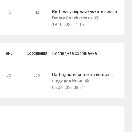
сообщению
Re: Прошу переименовать профи…
16
42
Перейти
Dmitry Goncharenko
к
19.10.2022 11:16
последнему
сообщению
Темы
Сообщения
Последнее сообщение
Re: Редактирование в контакта…
70
335
Перейти
Федоров Илья
к
05.04.2026 08:54
последнему
сообщению