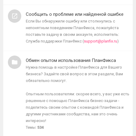
темы
Сообщить о проблеме или найденной ошибке
Если Вы обнаружили ошибку или столкнулись с
непонятным поведением ПланФикса, пожалуйста
поставьте задачу в своем аккаунте, исполнитель:
Служба поддержки ПланФикс (
support@planfix.ru
)
Обмен опытом использования ПланФикса
Нужна помощь в настройке ПланФикса для Вашего
бизнеса? Задайте свой вопрос в этом разделе, Вам
обязательно помогут.
Опытным пользователям: скорее всего, у вас уже есть
решенные с помощью ПланФикса бизнес-задачи -
поделитесь своим опытом с командой ПланФикса и
другими участниками сообщества, нам это очень
интересно!
Темы:
534