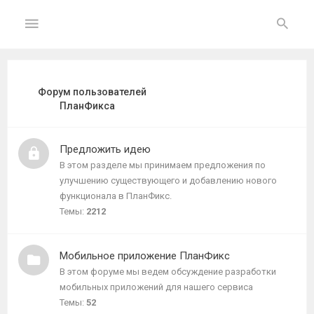
ГЛАВНАЯ
Форум пользователей
ПланФикса
На
главную
Предложить идею
В этом разделе мы принимаем предложения по
Вход
улучшению существующего и добавлению нового
функционала в ПланФикс.
ФОРУМ
Темы:
2212
Темы
Мобильное приложение ПланФикс
без
ответов
В этом форуме мы ведем обсуждение разработки
мобильных приложений для нашего сервиса
Темы:
52
Активные